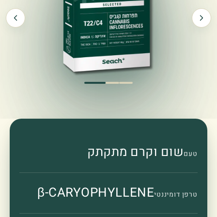
שום וקרם מתקתק
טעם
β-CARYOPHYLLENE
טרפן דומיננטי