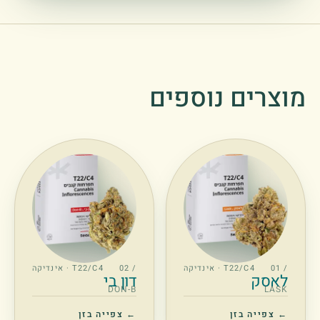
מוצרים נוספים
/ 01
T22/C4 · אינדיקה
/ 02
T22/C4 · אינדיקה
לאסק
דון בי
DON-B
LASK
← צפייה בזן
← צפייה בזן