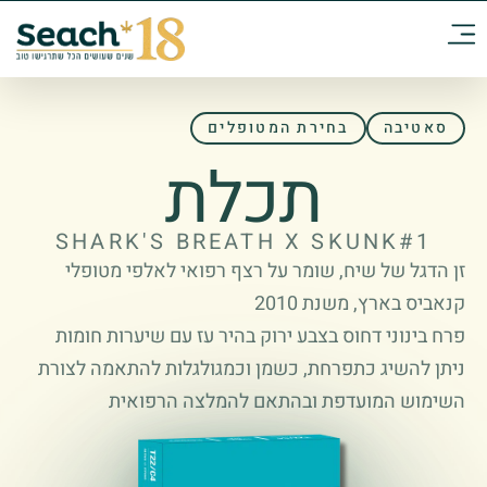
סאטיבה
בחירת המטופלים
תכלת
SHARK'S BREATH X SKUNK#1
 הדגל של שיח, שומר על רצף רפואי לאלפי מטופלי
אביס בארץ, משנת 2010
ח בינוני דחוס בצבע ירוק בהיר עז עם שיערות חומות
תן להשיג כתפרחת, כשמן וכמגולגלות להתאמה לצורת
ימוש המועדפת ובהתאם להמלצה הרפואית