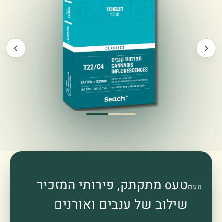
טעo מתקתק, פירותי המזכיר
טעם
שילוב של ענבים ואורנים