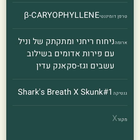
β-CARYOPHYLLENE
טרפן דומיננטי
ניחוח ריחני ומתקתק של וניל
ארומה
עם פירות אדומים בשילוב
עשבים וגז-סקאנק עדין
Shark's Breath X Skunk#1
גנטיקה
X
מקור