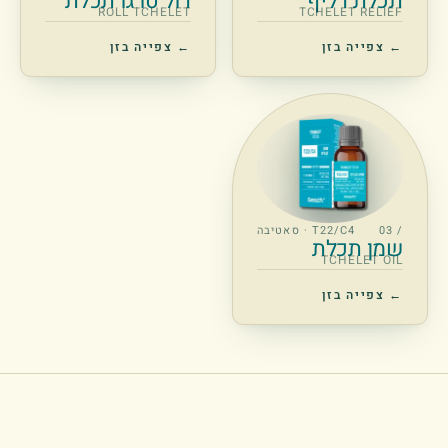
תכלת רליף
רול טו גו תכלת
ROLL TCHELET
TCHELET RELIEF
← צפייה בזן
← צפייה בזן
/ 03
T22/C4 · סאטיבה
שמן תכלת
TCHELET OIL
← צפייה בזן