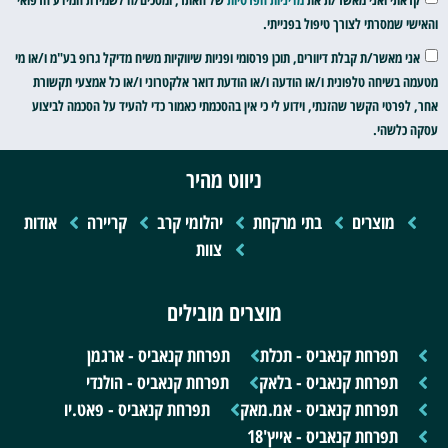
י שמסרתי לצורך טיפול בפנייתי.
י מאשר/ת קבלת דיוורים, תוכן פרסומי ופניות שיווקיות משיח מדיקל גרופ בע"מ ו/או מי
 בשיחה טלפונית ו/או הודעה ו/או הודעת דואר אלקטרוני ו/או כל אמצעי תקשורת
לפרטי הקשר שהזנתי, וידוע לי כי אין בהסכמתי כאמור כדי להעיד על הסכמה לביצוע
כלשהי.
ניווט מהיר
מוצרים
בתי מרקחת
יהלומי קרב
קריירה
אודות
צוות
מוצרים מובילים
תפרחת קנאביס - תכלת
תפרחת קנאביס - ארגמן
תפרחת קנאביס - בלאק
תפרחת קנאביס - הולנדי
תפרחת קנאביס - אמ.מאק
תפרחת קנאביס - פאט.יו
תפרחת קנאביס - אייץ'18