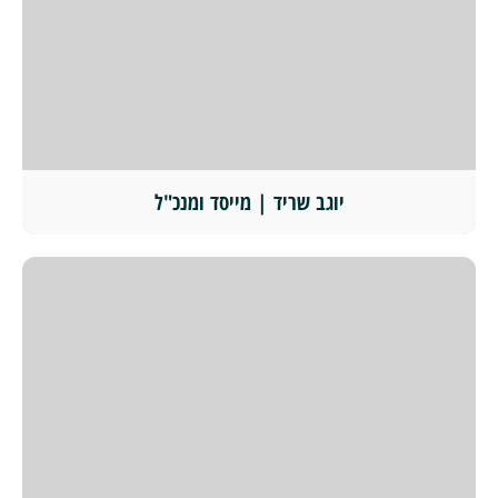
יוגב שריד | מייסד ומנכ"ל