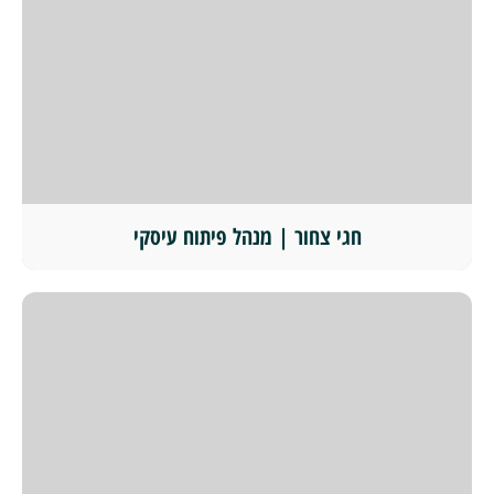
חגי צחור | מנהל פיתוח עיסקי