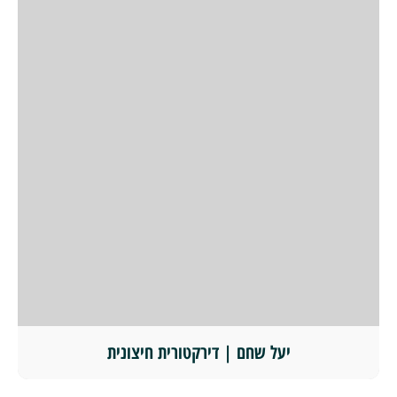
יעל שחם | דירקטורית חיצונית