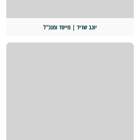
יוגב שריד | מייסד ומנכ"ל