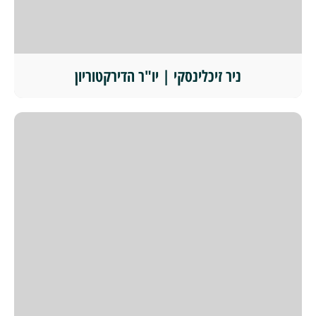
ניר זיכלינסקי | יו"ר הדירקטוריון