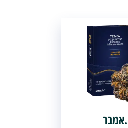
.אמבר
MV-A
.אמבר