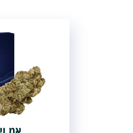
אמ.וי.
אמ.וי.