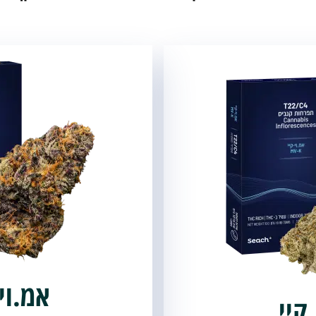
אמ.וי
קיי
MBER
אמ.וי
קיי