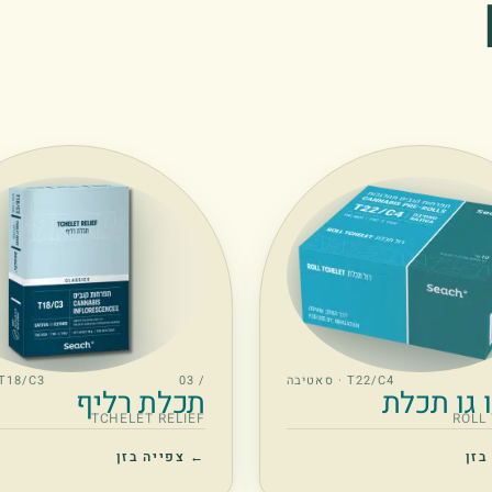
T22/C4 · סאטיבה
/ 03
T18/C3 · סאטיבה
 גו תכלת
תכלת רליף
TCHELET RELIEF
ROLL
בזן
← צפייה בזן