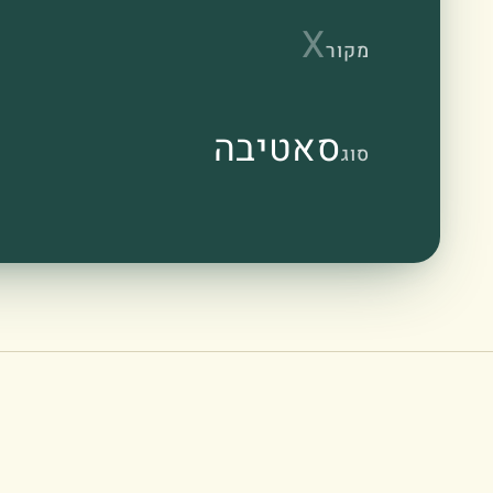
X
מקור
סאטיבה
סוג