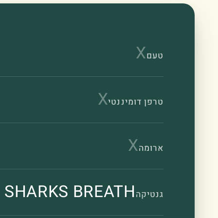
X
טעם
X
טרפן דומיננטי
X
ארומה
X SHARKS BREATH
גנטיקה