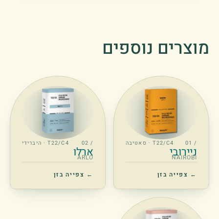
מוצרים נוספים
/ 01
T22/C4 · סאטיבה
/ 02
T22/C4 · היברידי
ניירובי
ארלו
ARLO
NAIROBI
← צפייה בזן
← צפייה בזן