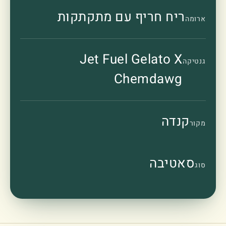
ריח חריף עם מתקתקות
ארומה
Jet Fuel Gelato X
גנטיקה
Chemdawg
קנדה
מקור
סאטיבה
סוג