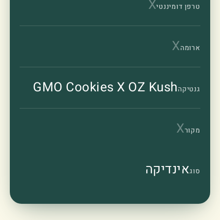
X
טרפן דומיננטי
X
ארומה
GMO Cookies X OZ Kush
גנטיקה
X
מקור
אינדיקה
סוג