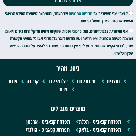
שלחו לי עדכונים
קראתי ואני מאשר/ת את
מדיניות הפרטיות
של האתר, ומסכים/ה לשמירת המידע הרפואי
והאישי שמסרתי לצורך טיפול בפנייתי.
אני מאשר/ת קבלת דיוורים, תוכן פרסומי ופניות שיווקיות משיח מדיקל גרופ בע"מ ו/או מי
מטעמה בשיחה טלפונית ו/או הודעה ו/או הודעת דואר אלקטרוני ו/או כל אמצעי תקשורת
אחר, לפרטי הקשר שהזנתי, וידוע לי כי אין בהסכמתי כאמור כדי להעיד על הסכמה לביצוע
עסקה כלשהי.
ניווט מהיר
מוצרים
בתי מרקחת
יהלומי קרב
קריירה
אודות
צוות
מוצרים מובילים
תפרחת קנאביס - תכלת
תפרחת קנאביס - ארגמן
תפרחת קנאביס - בלאק
תפרחת קנאביס - הולנדי