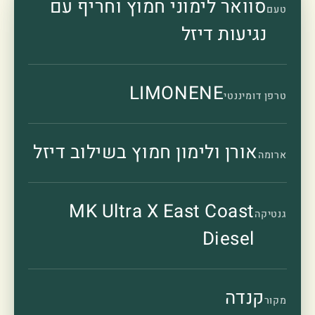
סוואר לימוני חמוץ וחריף עם
טעם
נגיעות דיזל
LIMONENE
טרפן דומיננטי
אורן ולימון חמוץ בשילוב דיזל
ארומה
MK Ultra X East Coast
גנטיקה
Diesel
קנדה
מקור