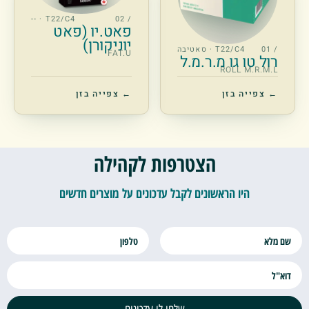
T22/C4 · --
/ 02
פאט.יו (פאט
יוניקורן)
/ 01
T22/C4 · סאטיבה
FAT.U
רול טו גו מ.ר.מ.ל
ROLL M.R.M.L
← צפייה בזן
← צפייה בזן
הצטרפות לקהילה
היו הראשונים לקבל עדכונים על מוצרים חדשים