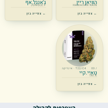
הוויאן ריין
ג'אנגל.אף
JUNGLE.F
HAWAIIAN RAIN
← צפייה בזן
← צפייה בזן
/ 03
T22/C4 · אינדיקה
טאיי.קיי
TAI.K
← צפייה בזן