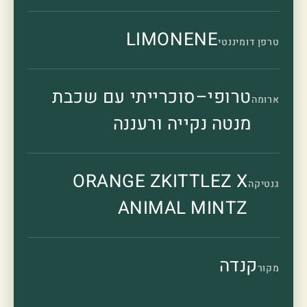
LIMONENE
טרפן דומיננטי
טרופי–סוכרייתי עם שכבת
ארומה
מנטה נקייה ורעננה
ORANGE ZKITTLEZ X
גנטיקה
ANIMAL MINTZ
קנדה
מקור