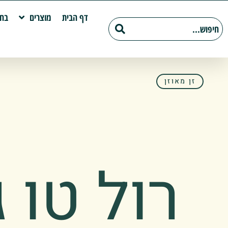
דף הבית
מוצרים
בחי
זן מאוזן
רול טו ג