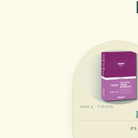
T10/C10 · זן מאוזן
בזן