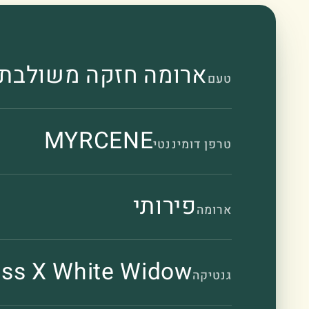
ארומה חזקה משולבת מ
טעם
MYRCENE
טרפן דומיננטי
פירותי
ארומה
ass X White Widow
גנטיקה