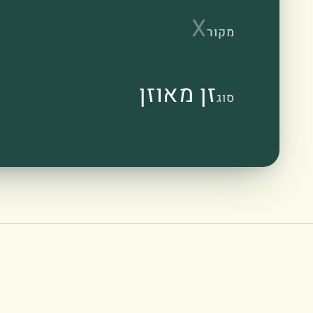
X
מקור
זן מאוזן
סוג