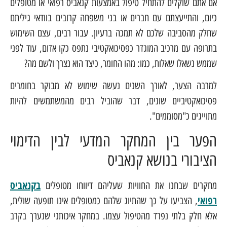
אם אתם שוקלים להתחיל טיפול באמצעות קנאביס רפואי או מטופלים
כיום, והתייעצתם עם חברים או בני משפחה קרובים בוודאי גיליתם
שחלק מהסביבה שלכם לא תמכה ברעיון. עבור רבים, עצם השימוש
בתרופה עם מרכיב המוגדר כפסיכואקטיבי נתפס כקו אדום, עוד לפני
שממש נשאלו שאלות, כמו: מהו החומר, כיצד הוא נצרך ולשם מה?
למרבה הצער, לאורך השנים נעשה שימוש לא מבוקר בחומרים
פסיכואקטיביים שונים, דבר שהוביל רבים מהמשתמשים להיות
מתוייגים כ"מסוממים".
הפער בין המחקר המדעי לבין הדימוי
הציבורי בנושא קנאביס
בקנאביס
מחקרים שבחנו את החוויות שעליהם דיווחו מטופלים
רפואי
, הצביעו על כך שהתיוג שלהם כמטופלים אינו תופעה שולית,
אלא חלק בלתי נפרד מהטיפול עצמו. במחקר איכותני שנערך בקרב