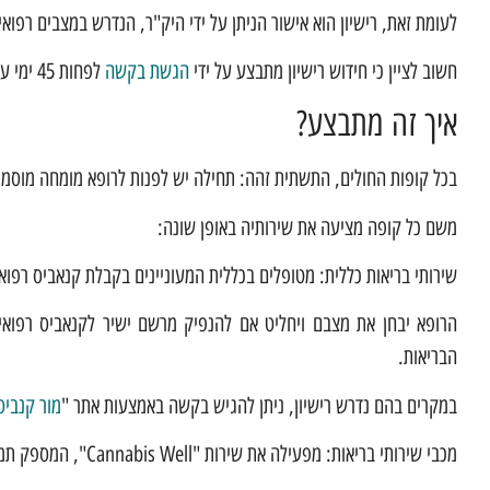
לעומת זאת, רישיון הוא אישור הניתן על ידי היק"ר, הנדרש במצבים רפואי
חשוב לציין כי חידוש רישיון מתבצע על ידי
הגשת בקשה
לפחות 45 ימי עבודה לפני פקיעת תוקפו, באמצעות הרופא המטפל או רופא מומחה.
איך זה מתבצע?
בכל קופות החולים, התשתית זהה: תחילה יש לפנות לרופא מומחה מוסמ
משם כל קופה מציעה את שירותיה באופן שונה:
שירותי בריאות כללית: מטופלים בכללית המעוניינים בקבלת קנאביס רפוא
הרופא יבחן את מצבם ויחליט אם להנפיק מרשם ישיר לקנאביס רפואי 
הבריאות.
במקרים בהם נדרש רישיון, ניתן להגיש בקשה באמצעות אתר "
מור קנביס
מכבי שירותי בריאות: מפעילה את שירות "Cannabis Well", המספק תמיכה וליווי למטופלים בתהליך קבלת הקנאביס הרפואי.