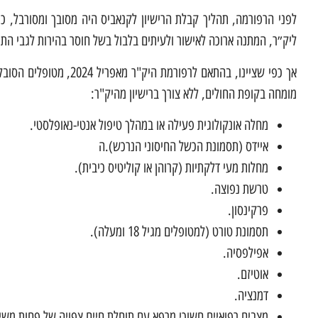
לפני הרפורמה, תהליך קבלת הרישיון לקנאביס היה מסובך ומסורבל, כ
ליק״ר, המתנה ארוכה לאישור ולעיתים בלבול בשל חוסר בהירות לגבי התנ
אך כפי שציינו, בהתאם לר
מומחה בקופת החולים, ללא צורך ברישיון מהיק"ר:
מחלה אונקולוגית פעילה או במהלך טיפול אנטי-נאופלסטי.
איידס (תסמונת הכשל החיסוני הנרכש).ה
מחלות מעי דלקתיות (קרוהן או קוליטיס כיבית).
טרשת נפוצה.
פרקינסון.
תסמונת טורט (למטופלים מגיל 18 ומעלה).
אפילפסיה.
אוטיזם.
דמנציה.
מצבים רפואיים חשוכי מרפא עם תוחלת חיים צפויה של פחות משי