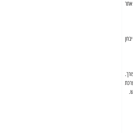
אתר
בחן
רך.
רכת
ש.