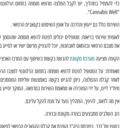
כדי להתחיל בתהליך, יש לקבל המלצה מרופא מומחה בתחום הרלוונטי
"Cannabis Well".
השירות כולל גם ייעוץ והדרכה על אופן השימוש בקנאביס הרפואי.
לאומית שירותי בריאות: מטופלים יכולים לפנות לרופא מומחה שהוסמך ע
את מצבם הרפואי ובהתאם לאבחנות, יוכל להנפיק מרשם ישיר או לסייע 
הקופה מציעה
מערכת מקוונת
להגשת בקשות בשיתוף עם המרכז הארצי לר
מאוחדת: על המטופל לפנות לרופא מומחה בתחום הרלוונטי למצבו הרפ
לאחר קבלת ההמלצה, ניתן להגיש בקשה באמצעות שליחת המסמכים 
מית"ר לייט, על ידי המזכירה או מתאמת השירות במרפאה. המוקד יסייע
אין מה לדאוג, להיפך, התהליך נועד על מנת להקל עליכם.
רוב השלבים מתבצעים בצורה מקוונת וברורה.
בסופו של דבר, רפורמת היק"ר הופכת את קבלת הקנאביס הרפואי לפשוטה 