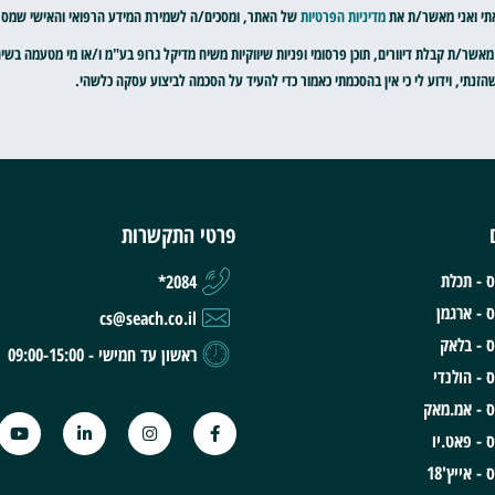
תי ואני מאשר/ת את
מדיניות הפרטיות
של האתר, ומסכים/ה לשמירת המידע הרפואי והאישי שמסרתי
מאשר/ת קבלת דיוורים, תוכן פרסומי ופניות שיווקיות משיח מדיקל גרופ בע"מ ו/או מי מטעמה בשי
זנתי, וידוע לי כי אין בהסכמתי כאמור כדי להעיד על הסכמה לביצוע עסקה כלשהי.
פרטי התקשרות
 - תכלת
2084*
 - ארגמן
cs@seach.co.il
 - בלאק
ראשון עד חמישי - 09:00-15:00
 - הולנדי
 - אמ.מאק
 - פאט.יו
 אייץ'18